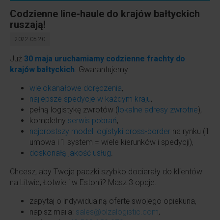
Codzienne line-haule do krajów bałtyckich
ruszają!
2022-05-20
Już
30 maja uruchamiamy codzienne frachty do
krajów bałtyckich
. Gwarantujemy:
wielokanałowe doręczenia
,
najlepsze spedycje w każdym kraju
,
pełną logistykę zwrotów (
lokalne adresy zwrotne
),
kompletny
serwis pobrań
,
najprostszy model logistyki cross-border
na rynku (1
umowa i 1 system = wiele kierunków i spedycji),
doskonałą jakość usług
.
Chcesz, aby Twoje paczki szybko docierały do klientów
na Litwie, Łotwie i w Estonii? Masz 3 opcje:
zapytaj o indywidualną ofertę swojego opiekuna,
napisz maila:
sales@olzalogistic.com
,