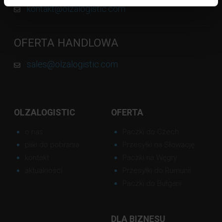
kontakt@olzalogistic.com
OFERTA HANDLOWA
sales@olzalogistic.com
OLZALOGISTIC
OFERTA
o nas
Paczki do Czech
pliki do pobrania
Przesyłki na Słowację
kontakt
Paczki na Węgry
aktualności
Przesyłki do Rumunii
Paczki do Bułgarii
DLA BIZNESU