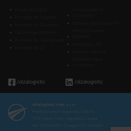
Paczki do Grecji
cross border e-
commerce
Przesyłki do Słowenii
obsługa logistyczna firm
Przesyłki do Chorwacji
oferta przesyłek
Paczki kraje bałtyckie
premium
Przesyłki do Skandynawii
integracje i API
Przesyłki do UE
obsługa zwrotów
fulfillment dla e-
commerce
/olzalogistic
/olzalogistic
olzalogistic.com, s.r.o.
Protifašistických bojovníků 1329/19,
73701 Český Těšín, Republika Czeska
NIP: CZ01503057, IČ (regon CZ): 01503057