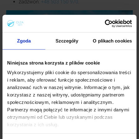
zadzwoń:
+48 503 150 970
.
Zgoda
Szczegóły
O plikach cookies
Niniejsza strona korzysta z plików cookie
Wykorzystujemy pliki cookie do spersonalizowania treści
i reklam, aby oferować funkcje społecznościowe i
analizować ruch w naszej witrynie. Informacje o tym, jak
korzystasz z naszej witryny, udostępniamy partnerom
Wykorzystaj szansę, by rozwinąć swój e-biznes. Kraje
społecznościowym, reklamowym i analitycznym.
bałtyckie to:
Partnerzy mogą połączyć te informacje z innymi danymi
nienasycony
i posiadający wysoką dynamikę
otrzymanymi od Ciebie lub uzyskanymi podczas
wzrostu e-rynek,
korzystania z ich usług.
wartość e-commerce wynosząca ponad
3,4 mld
Euro
,