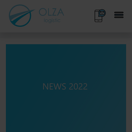
BOK
KALENDARZ DNI
33 445 70 30
WOLNYCH