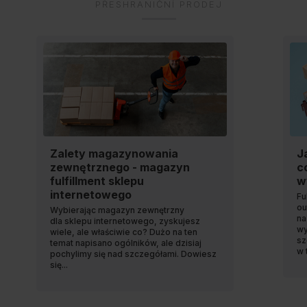
PŘESHRANIČNÍ PRODEJ
Zalety magazynowania
Ja
zewnętrznego - magazyn
c
fulfillment sklepu
w
internetowego
Fu
ou
Wybierając magazyn zewnętrzny
na
dla sklepu internetowego, zyskujesz
wy
wiele, ale właściwie co? Dużo na ten
sz
temat napisano ogólników, ale dzisiaj
w 
pochylimy się nad szczegółami. Dowiesz
się...