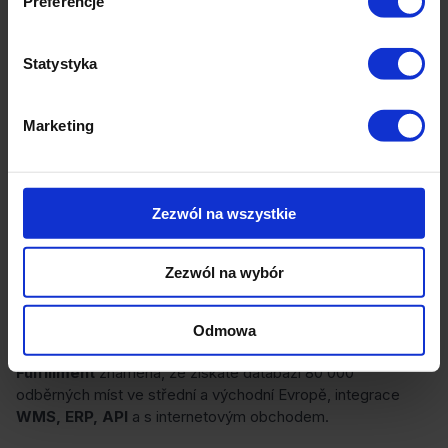
Preferencje
Statystyka
Marketing
Zezwól na wszystkie
E-commerce - Olza Fulfillment
Zezwól na wybór
Spojte online prodej s ekosystémem Olza Fulfillment
a chytře rozvíjejte svůj byznys. Rozsáhlé funkce
automatizují logistické procesy a vy budete odesílat více
Odmowa
a rychleji. Integrace internetového obchodu -
Olza
Fulfillment
znamená, že získáte databázi 80 000
odběrných míst ve střední a východní Evropě, integrace
WMS, ERP, API
a s internetovým obchodem.