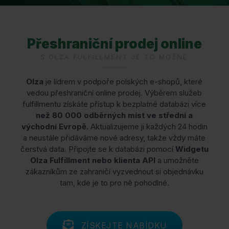
Přeshraniční prodej online
S OLZA FULFILLMENT JE TO MOŽNÉ
Olza
je lídrem v podpoře polských e-shopů, které
vedou přeshraniční online prodej. Výběrem služeb
fulfillmentu získáte přístup k bezplatné databázi více
než 80 000 odběrných míst ve střední a
východní Evropě.
Aktualizujeme ji každých 24 hodin
a neustále přidáváme nové adresy, takže vždy máte
čerstvá data. Připojte se k databázi pomocí
Widgetu
Olza Fulfillment nebo klienta API
a umožněte
zákazníkům ze zahraničí vyzvednout si objednávku
tam, kde je to pro ně pohodlné.
ZÍSKEJTE NABÍDKU