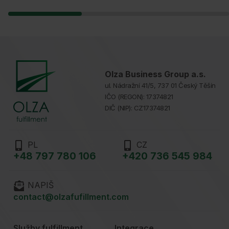
Olza Business Group a.s.
ul. Nádražní 41/5, 737 01 Český Těšín
IČO (REGON): 17374821
DIČ (NIP): CZ17374821
PL
CZ
+48 797 780 106
+420 736 545 984
NAPIŠ
contact@olzafufillment.com
Služby fulfillment
Integrace