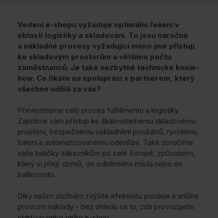
Vedení e-shopu vyžaduje optimální řešení v
oblasti logistiky a skladování. To jsou náročné
a nákladné procesy vyžadující mimo jiné přístup
ke skladovým prostorům a většímu počtu
zaměstnanců. Je také nezbytné technické know-
how. Co říkáte na spolupráci s partnerem, který
všechno udělá za vás?
Převezmeme celý proces fulfillmentu a logistiky.
Zajistíme vám přístup ke škálovatelnému skladovému
prostoru, bezpečnému uskladnění produktů, rychlému
balení a automatizovanému odesílání. Také doručíme
vaše balíčky zákazníkům po celé Evropě, způsobem,
který si přejí: domů, do odběrného místa nebo do
balíkomatu.
Díky našim službám zvýšíte efektivitu prodeje a snížíte
provozní náklady - bez ohledu na to, zda provozujete
start-up nebo velký e-shop.