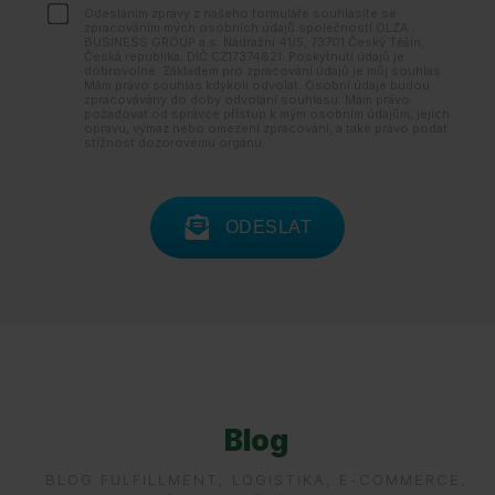
Odesláním zprávy z našeho formuláře souhlasíte se
zpracováním mých osobních údajů společností OLZA
BUSINESS GROUP a.s. Nádražní 41/5, 73701 Český Těšín,
Česká republika, DIČ CZ17374821. Poskytnutí údajů je
dobrovolné. Základem pro zpracování údajů je můj souhlas.
Mám právo souhlas kdykoli odvolat. Osobní údaje budou
zpracovávány do doby odvolání souhlasu. Mám právo
požadovat od správce přístup k mým osobním údajům, jejich
opravu, výmaz nebo omezení zpracování, a také právo podat
stížnost dozorovému orgánu.
ODESLAT
Blog
BLOG FULFILLMENT, LOGISTIKA, E-COMMERCE,