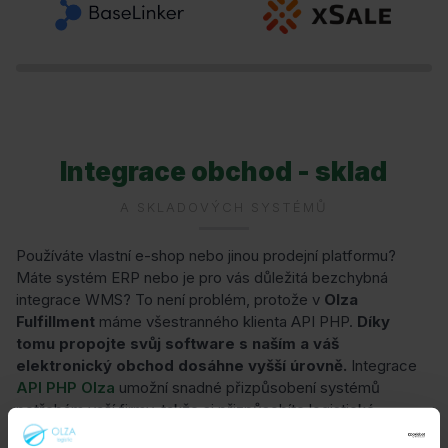
Integrace obchod - sklad
A SKLADOVÝCH SYSTÉMŮ
Používáte vlastní e-shop nebo jinou prodejní platformu?
Máte systém ERP nebo je pro vás důležitá bezchybná
integrace WMS? To není problém, protože v
Olza
Fulfillment
máme všestranného klienta API PHP.
Díky
tomu propojte svůj software s naším a váš
elektronický obchod dosáhne vyšší úrovně.
Integrace
API PHP Olza
umožní snadné přizpůsobení systémů
potřebám vaší firmy, takže si přizpůsobíte logistické
procesy.