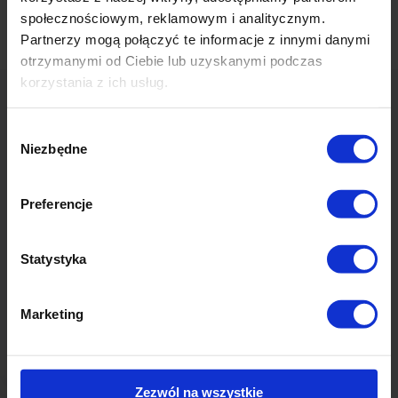
społecznościowym, reklamowym i analitycznym.
a dobírek | Insurance and COD limits
Partnerzy mogą połączyć te informacje z innymi danymi
otrzymanymi od Ciebie lub uzyskanymi podczas
korzystania z ich usług.
Wybór
Olza Business Group a.s.
Niezbędne
zgody
ul. Nádražní 41/5, 737 01 Český Těšín
IČO (REGON): 17374821
DIČ (NIP): CZ17374821
Preferencje
PL
CZ
Statystyka
+48 797 780 106
+420 736 545 984
Marketing
NAPIŠ
contact@olzafufillment.com
Zezwól na wszystkie