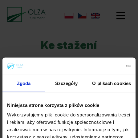
Ke stažení
Ceníky
Cennik wysyłkowy | Zásilkový ceník | Shipment
Zgoda
Szczegóły
O plikach cookies
pricelist
Cennik przelewów bankowych | Ceník
bankovních převodů | Bank transfer pricelist
Cennik dopłat | Ceník doplatků | Surcharges
Niniejsza strona korzysta z plików cookie
pricelist
Wykorzystujemy pliki cookie do spersonalizowania treści
Cennik zwrotów i gabaryty paczek | Ceník vrátek
i reklam, aby oferować funkcje społecznościowe i
a rozměry balíků | Returns pricelist and parcel
analizować ruch w naszej witrynie. Informacje o tym, jak
sizes
korzystasz z naszej witryny, udostępniamy partnerom
Limity ubezpieczeń i pobrań | Omezení pojištění