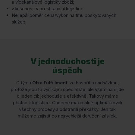
a vícekanálové logistiky zboží;
Zkušenosti v přeshraniční logistice;
Nejlepší poměr cena/výkon na trhu poskytovaných
služeb;
V jednoduchosti je
úspěch
O týmu
Olza Fulfillment
lze hovořit s nadsázkou,
protože jsou to vynikající specialisté, ale všem nám jde
o jeden cíl: jednoduše a efektivně. Takový máme
přístup k logistice. Chceme maximálně optimalizovali
všechny procesy a odstranili překážky. Jen tak
můžeme zajistit co nejrychlejší doručení zásilek.