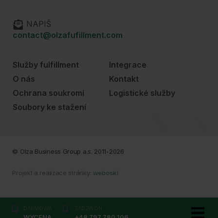
NAPIŠ
contact@olzafufillment.com
Služby fulfillment
Integrace
O nás
Kontakt
Ochrana soukromí
Logistické služby
Soubory ke stažení
© Olza Business Group a.s. 2011-2026
Projekt a realizace stránky:
weboski
DARMOWA
ZADZWOŃ
WYCENA
+48 797 780 106