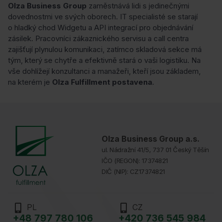
Olza Business Group
zaměstnává lidi s jedinečnými
dovednostmi ve svých oborech. IT specialisté se starají
o hladký chod Widgetu a API integrací pro objednávání
zásilek. Pracovníci zákaznického servisu a call centra
zajišťují plynulou komunikaci, zatímco skladová sekce má
tým, který se chytře a efektivně stará o vaši logistiku. Na
vše dohlížejí konzultanci a manažeři, kteří jsou základem,
na kterém je
Olza Fulfillment postavena
.
Olza Business Group a.s.
ul. Nádražní 41/5, 737 01 Český Těšín
IČO (REGON): 17374821
DIČ (NIP): CZ17374821
PL
CZ
+48 797 780 106
+420 736 545 984