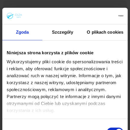
Zgoda
Szczegóły
O plikach cookies
Niniejsza strona korzysta z plików cookie
Olza Logistic
Wykorzystujemy pliki cookie do spersonalizowania treści
i reklam, aby oferować funkcje społecznościowe i
Olza Logistic
se za 11 let stala první volbou pro polské e-shopy
prodávající zboží zákazníkům ve střední a
východní Evropě
.
analizować ruch w naszej witrynie. Informacje o tym, jak
Disponuje kompletním logistickým řetězcem založeným
korzystasz z naszej witryny, udostępniamy partnerom
na vlastních, každodenních line-haul přepravách, lokálních
społecznościowym, reklamowym i analitycznym.
skladech pro vrácení a unikátních doplňkových službách pro e-
commerce.
Partnerzy mogą połączyć te informacje z innymi danymi
otrzymanymi od Ciebie lub uzyskanymi podczas
korzystania z ich usług.
Wybór