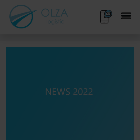
BOK
KALENDARZ DNI
33 445 70 30
WOLNYCH