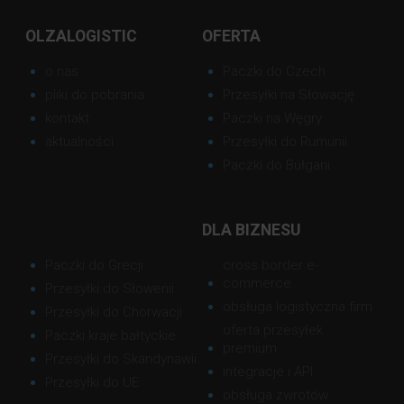
OLZALOGISTIC
OFERTA
o nas
Paczki do Czech
pliki do pobrania
Przesyłki na Słowację
kontakt
Paczki na Węgry
aktualności
Przesyłki do Rumunii
Paczki do Bułgarii
DLA BIZNESU
Paczki do Grecji
cross border e-
commerce
Przesyłki do Słowenii
obsługa logistyczna firm
Przesyłki do Chorwacji
oferta przesyłek
Paczki kraje bałtyckie
premium
Przesyłki do Skandynawii
integracje i API
Przesyłki do UE
obsługa zwrotów