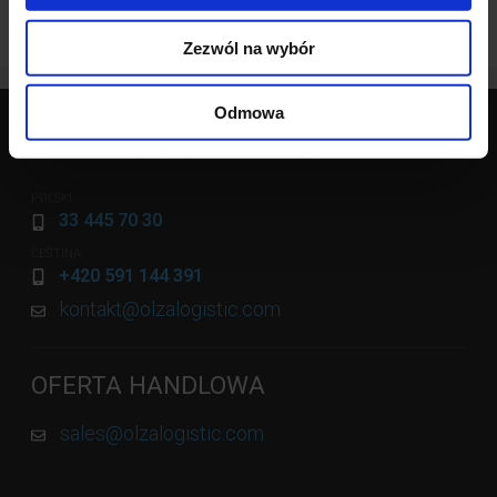
Zezwól na wybór
Odmowa
BIURO OBSŁUGI KLIENTA
POLSKI
33 445 70 30
ČEŠTINA
+420 591 144 391
kontakt@olzalogistic.com
OFERTA HANDLOWA
sales@olzalogistic.com