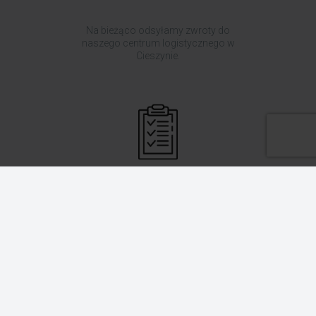
Na bieżąco odsyłamy zwroty do
naszego centrum logistycznego w
Cieszynie.
Gdy tylko chcesz, możesz zlecić
nam wysyłkę zwracanego towaru
na adres Twojego magazynu lub
sklepu. Zrobisz to, korzystając z
naszego panelu wysyłkowego.