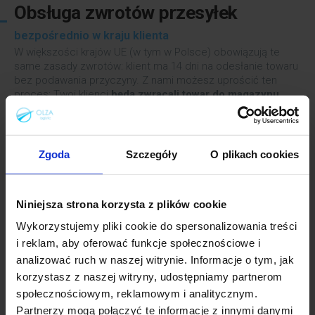
Obsługa zwrotów przesyłek
bezpośrednio w kraju klienta
W większości krajów UE (w tym w Polsce) obowiązują te
same zasady zwrotów: klient ma 14 dni na odesłanie towaru
bez podawania przyczyny. Z nami możesz uprościć ten
proces: Twoi klienci
będą zwracali towar do magazynu
w swoim kraju
, a my odeślemy paczkę bezpośrednio
do Ciebie. Sprawdź, jakie to proste!
SPRAWDŹ OFERTĘ
Zgoda
Szczegóły
O plikach cookies
Niniejsza strona korzysta z plików cookie
Wykorzystujemy pliki cookie do spersonalizowania treści
i reklam, aby oferować funkcje społecznościowe i
analizować ruch w naszej witrynie. Informacje o tym, jak
korzystasz z naszej witryny, udostępniamy partnerom
społecznościowym, reklamowym i analitycznym.
Partnerzy mogą połączyć te informacje z innymi danymi