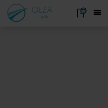
BOK
KALENDARZ DNI
33 445 70 30
WOLNYCH