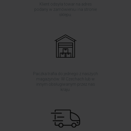
Klient odsyła towar na adres
podany w zamówieniu i na stronie
sklepu.
Paczka trafia do jednego z naszych
magazynów: W Czechach lub w
innym obsługiwanym przez nas
kraju.