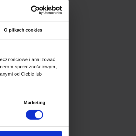
O plikach cookies
ołecznościowe i analizować
artnerom społecznościowym,
anymi od Ciebie lub
ść, którą znasz z
zcze? Skontaktuj się
Marketing
Pack Home i MyPack