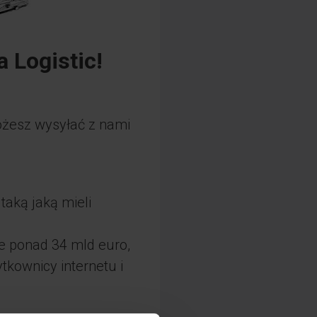
 Logistic!
żesz wysyłać z nami
taką jaką mieli
ie ponad 34 mld euro,
tkownicy internetu i