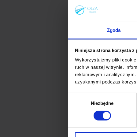
DOWIEDZ SIĘ WIĘCE
Zgoda
Niniejsza strona korzysta z
Wykorzystujemy pliki cookie 
ruch w naszej witrynie. Inf
reklamowym i analitycznym. 
uzyskanymi podczas korzysta
Jak zawsze z Olzą cz
Wybór
innych rynków, na kt
Niezbędne
zgody
z nami i zacznij korzy
wielokanałowych
najlepszych spe