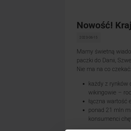
Nowość! Kraj
2023-06-15
Mamy świetną wiadom
paczki do Danii, Szwecj
Nie ma na co czekać:
każdy z rynków 
wikingowie – ro
łączna wartość e
ponad 21 mln mi
konsumenci chęt