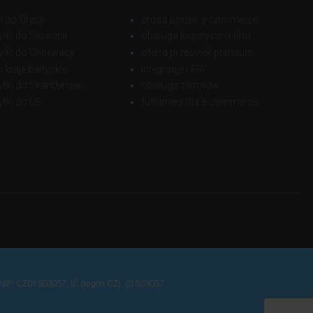
 do Grecji
cross border e-commerce
yłki do Słowenii
obsługa logistyczna firm
yłki do Chorwacji
oferta przesyłek premium
 kraje bałtyckie
integracje i API
yłki do Skandynawii
obsługa zwrotów
yłki do UE
fulfillment dla e-commerce
NIP: CZ01503057, IČ (regon CZ): 01503057