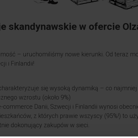
e skandynawskie w ofercie Olza
ość – uruchomiliśmy nowe kierunki. Od teraz mo
i i Finlandii!
charakteryzuje się wysoką dynamiką – co najmniej 
cznego wzrostu (około 9%)
-commerce Danii, Szwecji i Finlandii wynosi obecn
eszkańców, z których prawie wszyscy (95%!) to uży
nie dokonujący zakupów w sieci.