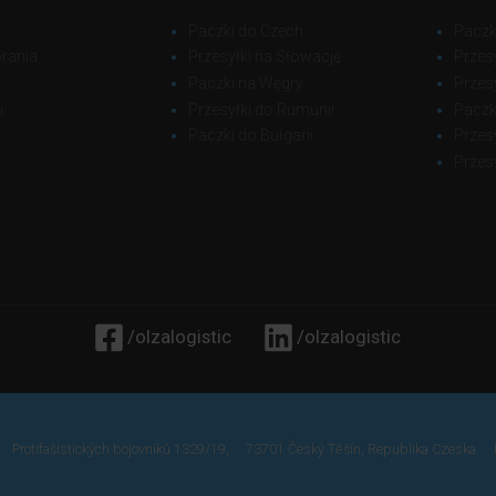
Paczki do Czech
Paczki
brania
Przesyłki na Słowację
Przes
Paczki na Węgry
Przes
i
Przesyłki do Rumunii
Paczki
Paczki do Bułgarii
Przes
Przes
/olzalogistic
/olzalogistic
Protifašistických bojovníků 1329/19,
73701 Český Těšín, Republika Czeska