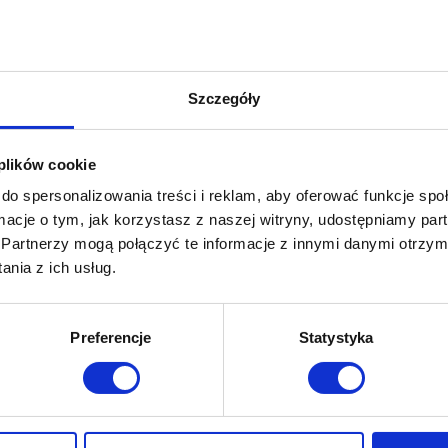
J Z NASZEGO E-BOOKA
Szczegóły
 plików cookie
do spersonalizowania treści i reklam, aby oferować funkcje sp
ormacje o tym, jak korzystasz z naszej witryny, udostępniamy p
Partnerzy mogą połączyć te informacje z innymi danymi otrzym
nia z ich usług.
eka na Ciebie najlepsza oferta. Gwarantujemy jako
órych już współpracujemy. Nie współpracujemy jes
Preferencje
Statystyka
stać z:
 doręczeń,
dycji w każdym kraju – tym razem: PostNord (My