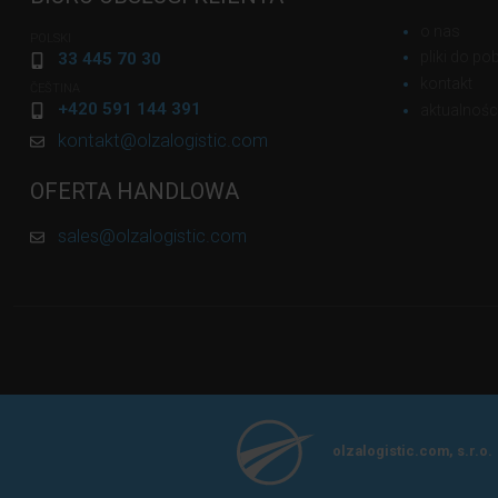
o nas
POLSKI
pliki do po
33 445 70 30
kontakt
ČEŠTINA
+420 591 144 391
aktualnośc
kontakt@olzalogistic.com
OFERTA HANDLOWA
sales@olzalogistic.com
olzalogistic.com, s.r.o.