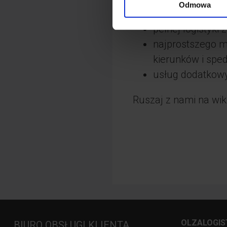
Odmowa
Collect) oraz GL
pełnej logistyki
najprostszego mo
kierunków i spedy
usług dodatkow
Ruszaj z nami na wi
OLZALOGIS
BIURO OBSŁUGI KLIENTA