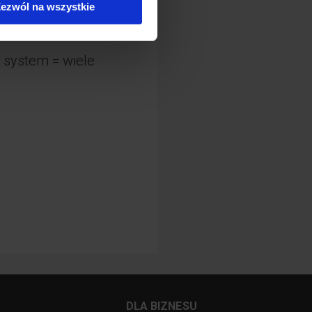
ezwól na wszystkie
 system = wiele
DLA BIZNESU