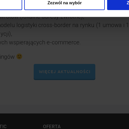
Zezwól na wybór
Z
S (home delivery),
 zwrotów (lokalne adresy zwrotne),
delu logistyki cross-border na rynku (1 umowa i 1
cji),
ych wspierających e-commerce.
kingów
WIĘCEJ AKTUALNOŚCI
TIC
OFERTA