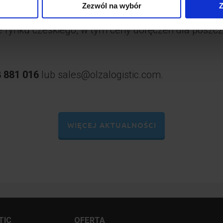
punktów odbioru.
Zezwól na wybór
Z
 rynku czeskiego, w tym ceny doręczeń dla poszcz
 881 016
lub sales@olzalogistic.com.
WIĘCEJ AKTUALNOŚCI
TIC
OFERTA