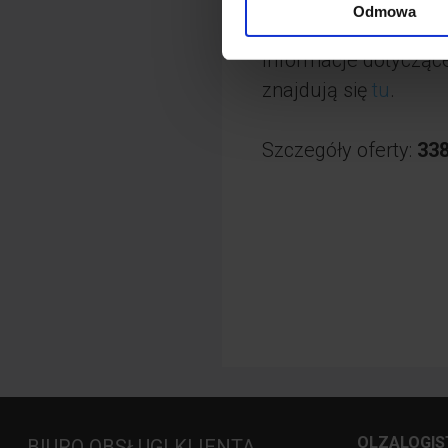
• Zásilkovna – sieć 
Odmowa
Informacje dotyczące
znajdują się
tu
.
Szczegóły oferty:
338
OLZALOGIS
BIURO OBSŁUGI KLIENTA