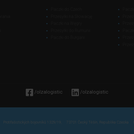
Paczki do Czech
Paczki
brania
Przesyłki na Słowację
Przes
Paczki na Węgry
Przes
i
Przesyłki do Rumunii
Paczki
Paczki do Bułgarii
Przes
Przes
/olzalogistic
/olzalogistic
Protifašistických bojovníků 1329/19,
73701 Český Těšín, Republika Czeska