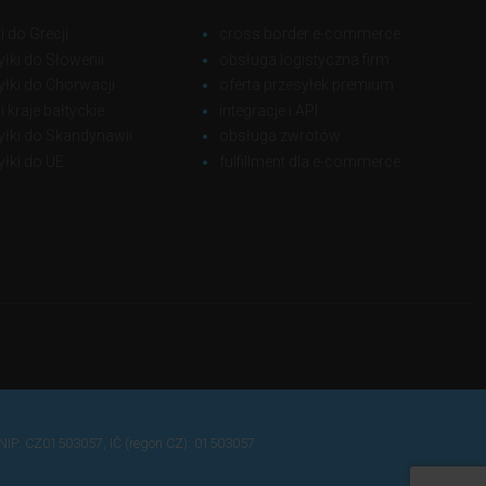
 do Grecji
cross border e-commerce
yłki do Słowenii
obsługa logistyczna firm
yłki do Chorwacji
oferta przesyłek premium
 kraje bałtyckie
integracje i API
yłki do Skandynawii
obsługa zwrotów
yłki do UE
fulfillment dla e-commerce
NIP: CZ01503057, IČ (regon CZ): 01503057