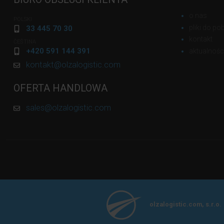
o nas
POLSKI
pliki do po
33 445 70 30
kontakt
ČEŠTINA
+420 591 144 391
aktualnośc
kontakt@olzalogistic.com
OFERTA HANDLOWA
sales@olzalogistic.com
olzalogistic.com, s.r.o.