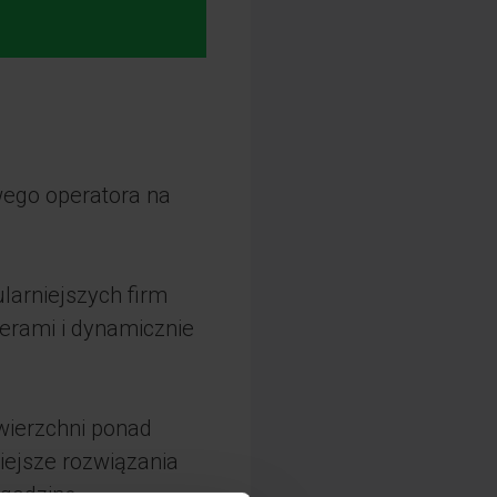
wego operatora na
larniejszych firm
ierami i dynamicznie
wierzchni ponad
iejsze rozwiązania
godzinę,