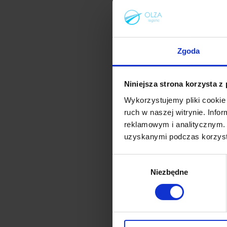
gwarantując w prakt
***
Zgoda
Olza oferuje następ
Niniejsza strona korzysta z
Wykorzystujemy pliki cookie 
• GLS CZ – home deli
ruch w naszej witrynie. Inf
reklamowym i analitycznym. 
• WEDO – home deliv
uzyskanymi podczas korzysta
Wybór
• Poczta Czeska – ho
Niezbędne
zgody
• PPL – home deliver