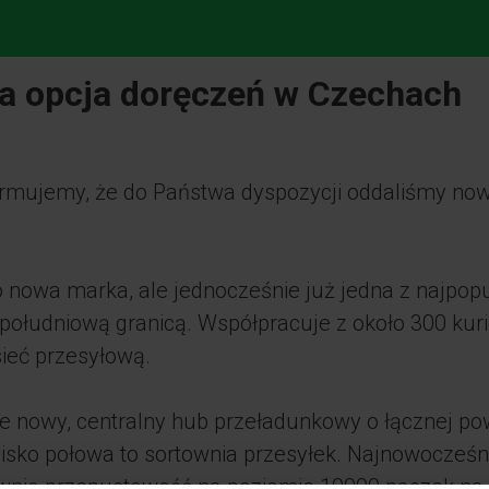
 opcja doręczeń w Czechach
ormujemy, że do Państwa dyspozycji oddaliśmy no
nowa marka, ale jednocześnie już jedna z najpopu
 południową granicą. Współpracuje z około 300 kur
ieć przesyłową.
 nowy, centralny hub przeładunkowy o łącznej po
isko połowa to sortownia przesyłek. Najnowocześn
wnią przepustowość na poziomie 10000 paczek na 