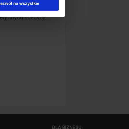
ezwól na wszystkie
ególnych spedycji,
DLA BIZNESU