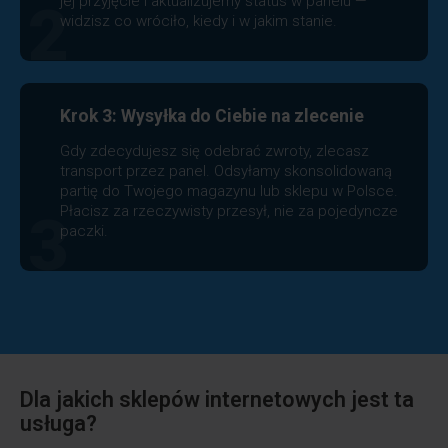
jej przyjęcie i aktualizujemy status w panelu —
2
widzisz co wróciło, kiedy i w jakim stanie.
Krok 3: Wysyłka do Ciebie na zlecenie
Gdy zdecydujesz się odebrać zwroty, zlecasz
transport przez panel. Odsyłamy skonsolidowaną
partię do Twojego magazynu lub sklepu w Polsce.
Płacisz za rzeczywisty przesył, nie za pojedyncze
3
paczki.
Dla jakich sklepów internetowych jest ta
usługa?