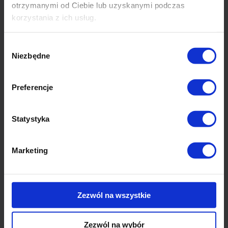
otrzymanymi od Ciebie lub uzyskanymi podczas
korzystania z ich usług.
Niższy ślad węglowy
Wybór
Niezbędne
zgody
Konsolidacja zwrotów ogranicza
liczbę transportów i redukuje
koszty środowiskowe.
Preferencje
Statystyka
Marketing
Zezwól na wszystkie
Zezwól na wybór