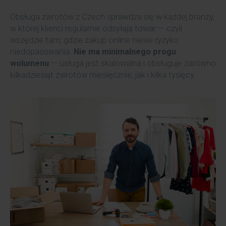
Obsługa zwrotów z Czech sprawdza się w każdej branży,
w której klienci regularnie odsyłają towar — czyli
wszędzie tam, gdzie zakup online niesie ryzyko
niedopasowania.
Nie ma minimalnego progu
wolumenu
— usługa jest skalowalna i obsługuje zarówno
kilkadziesiąt zwrotów miesięcznie, jak i kilka tysięcy.