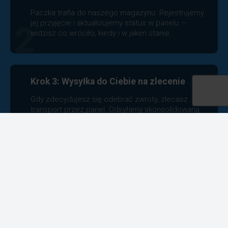
Paczka trafia do naszego magazynu. Rejestrujemy
jej przyjęcie i aktualizujemy status w panelu —
2
widzisz co wróciło, kiedy i w jakim stanie.
Krok 3: Wysyłka do Ciebie na zlecenie
Gdy zdecydujesz się odebrać zwroty, zlecasz
transport przez panel. Odsyłamy skonsolidowaną
partię do Twojego magazynu lub sklepu w Polsce.
Płacisz za rzeczywisty przesył, nie za pojedyncze
3
paczki.