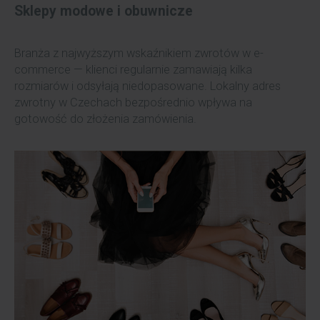
Sklepy modowe i obuwnicze
Branża z najwyższym wskaźnikiem zwrotów w e-
commerce — klienci regularnie zamawiają kilka
rozmiarów i odsyłają niedopasowane. Lokalny adres
zwrotny w Czechach bezpośrednio wpływa na
gotowość do złożenia zamówienia.