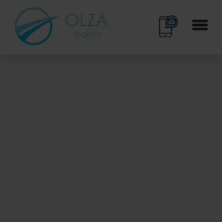
BOK
KALENDARZ DNI
33 445 70 30
WOLNYCH