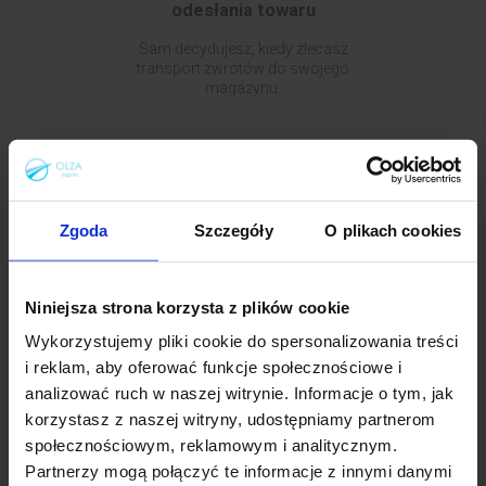
odesłania towaru
Sam decydujesz, kiedy zlecasz
transport zwrotów do swojego
magazynu.
Zgoda
Szczegóły
O plikach cookies
Jeden partner do wysyłki i
zwrotów
Niniejsza strona korzysta z plików cookie
Wykorzystujemy pliki cookie do spersonalizowania treści
Nie potrzebujesz osobnego
operatora. Obsługujemy cały cykl
i reklam, aby oferować funkcje społecznościowe i
logistyczny za Ciebie.
analizować ruch w naszej witrynie. Informacje o tym, jak
korzystasz z naszej witryny, udostępniamy partnerom
społecznościowym, reklamowym i analitycznym.
Partnerzy mogą połączyć te informacje z innymi danymi