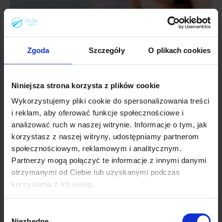
Zgoda
Szczegóły
O plikach cookies
Niniejsza strona korzysta z plików cookie
Wykorzystujemy pliki cookie do spersonalizowania treści
i reklam, aby oferować funkcje społecznościowe i
analizować ruch w naszej witrynie. Informacje o tym, jak
korzystasz z naszej witryny, udostępniamy partnerom
Potrzebujesz więcej
społecznościowym, reklamowym i analitycznym.
informacji?
Partnerzy mogą połączyć te informacje z innymi danymi
Zostaw telefon do siebie,
otrzymanymi od Ciebie lub uzyskanymi podczas
a odezwiemy się!
korzystania z ich usług.
Wybór
Niezbędne