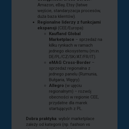
Amazon, eBay, Etsy (łatwe
wejście, standaryzacja procesów,
duża baza klientów).
Regionalne liderzy z funkcjami
ekspansji
(CEE/Europa):
Kaufland Global
Marketplace
– sprzedaż na
kilku rynkach w ramach
jednego ekosystemu (m.in.
DE/PL/CZ/SK/AT/FR/IT).
eMAG Cross-Border
–
sprzedaż regionalna z
jednego panelu (Rumunia,
Bułgaria, Węgry).
Allegro
(w ujęciu
regionalnym) – rozwój
obecności w regionie CEE,
przydatne dla marek
startujących z PL.
Dobra praktyka
: wybór marketplace
zależy od kategorii (np. fashion vs