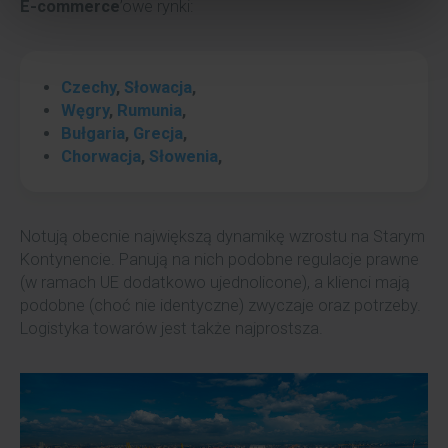
E-commerce
’owe rynki:
Czechy
,
Słowacja
,
Węgry
,
Rumunia
,
Bułgaria
,
Grecja
,
Chorwacja
,
Słowenia
,
Notują obecnie największą dynamikę wzrostu na Starym
Kontynencie. Panują na nich podobne regulacje prawne
(w ramach UE dodatkowo ujednolicone), a klienci mają
podobne (choć nie identyczne) zwyczaje oraz potrzeby.
Logistyka towarów jest także najprostsza.