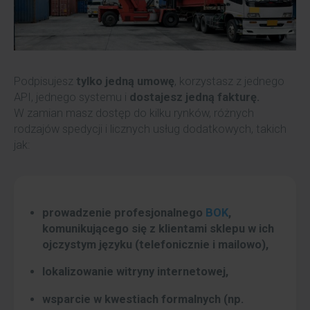
Podpisujesz
tylko jedną umowę
, korzystasz z jednego
API, jednego systemu i
dostajesz jedną fakturę.
W zamian masz dostęp do kilku rynków, różnych
rodzajów spedycji i licznych usług dodatkowych, takich
jak:
prowadzenie profesjonalnego
BOK
,
komunikującego się z klientami sklepu w ich
ojczystym języku (telefonicznie i mailowo),
lokalizowanie witryny internetowej,
wsparcie w kwestiach formalnych (np.