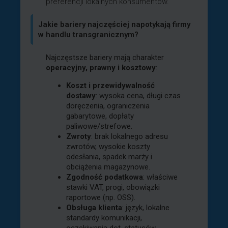
preferencji lokalnych konsumentów.
Jakie bariery najczęściej napotykają firmy
w handlu transgranicznym?
Najczęstsze bariery mają charakter
operacyjny, prawny i kosztowy
:
Koszt i przewidywalność
dostawy
: wysoka cena, długi czas
doręczenia, ograniczenia
gabarytowe, dopłaty
paliwowe/strefowe.
Zwroty
: brak lokalnego adresu
zwrotów, wysokie koszty
odesłania, spadek marży i
obciążenia magazynowe.
Zgodność podatkowa
: właściwe
stawki VAT, progi, obowiązki
raportowe (np. OSS).
Obsługa klienta
: język, lokalne
standardy komunikacji,
oczekiwania dot. statusów