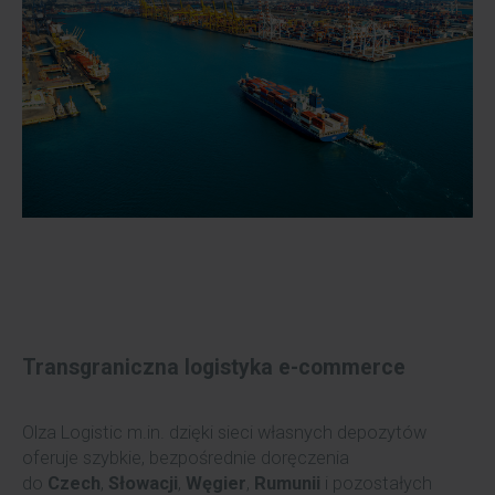
Transgraniczna logistyka e-commerce
Olza Logistic m.in. dzięki sieci własnych depozytów
oferuje szybkie, bezpośrednie doręczenia
do
Czech
,
Słowacji
,
Węgier
,
Rumunii
i pozostałych