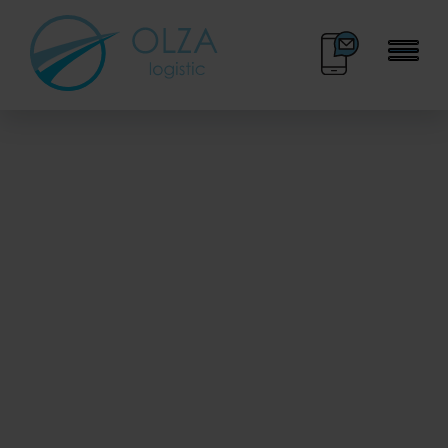
BOK
KALENDARZ DNI
33 445 70 30
WOLNYCH