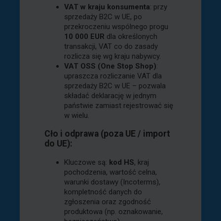
VAT w kraju konsumenta
: przy
sprzedaży B2C w UE, po
przekroczeniu wspólnego progu
10 000 EUR
dla określonych
transakcji, VAT co do zasady
rozlicza się wg kraju nabywcy.
VAT OSS (One Stop Shop)
:
upraszcza rozliczanie VAT dla
sprzedaży B2C w UE – pozwala
składać deklarację w jednym
państwie zamiast rejestrować się
w wielu.
Cło i odprawa (poza UE / import
do UE):
Kluczowe są:
kod HS
, kraj
pochodzenia, wartość celna,
warunki dostawy (Incoterms),
kompletność danych do
zgłoszenia oraz zgodność
produktowa (np. oznakowanie,