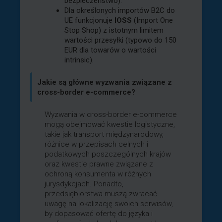
bezpieczeństwo).
Dla określonych importów B2C do
UE funkcjonuje
IOSS
(Import One
Stop Shop) z istotnym limitem
wartości przesyłki (typowo do 150
EUR dla towarów o wartości
intrinsic).
Jakie są główne wyzwania związane z
cross-border e-commerce?
Wyzwania w cross-border e-commerce
mogą obejmować kwestie logistyczne,
takie jak transport międzynarodowy,
różnice w przepisach celnych i
podatkowych poszczególnych krajów
oraz kwestie prawne związane z
ochroną konsumenta w różnych
jurysdykcjach. Ponadto,
przedsiębiorstwa muszą zwracać
uwagę na lokalizację swoich serwisów,
by dopasować ofertę do języka i