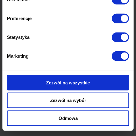
zgody
Preferencje
Statystyka
Marketing
Najlepsze zagraniczne rynki dla polskiego e-
commerce
Zezwól na wszystkie
Najdojrzalsze
zachodnie rynki e-commerce
, takie jak
np. niemiecki są już mocno nasycone i panuje na nich
duża konkurencja. Rynek brytyjski jest już poza UE, co
Zezwól na wybór
komplikuje kwestie logistyczne. Naturalnym kierunkiem
ekspansji dla polskiego e-sklepu stają się
pozostałe
Odmowa
kraje Europy.