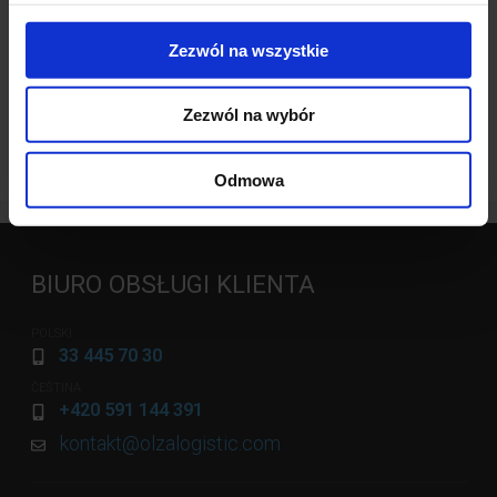
Pobierz skrócony przewodnik po usłudze
Zezwól na wszystkie
WIĘCEJ AKTUALNOŚCI
Zezwól na wybór
Odmowa
BIURO OBSŁUGI KLIENTA
POLSKI
33 445 70 30
ČEŠTINA
+420 591 144 391
kontakt@olzalogistic.com