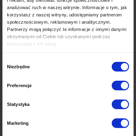
i reklam, aby oferować funkcje społecznościowe i
formy doręczeń oraz standardy usługowe w różnych
analizować ruch w naszej witrynie. Informacje o tym, jak
krajach skutkują siłą rzeczy niejednolitymi informacjami o
przesyłkach. Co operator, to inna usługa śledzenia paczki
korzystasz z naszej witryny, udostępniamy partnerom
i szczegółowość podawanych odbiorcy
społecznościowym, reklamowym i analitycznym.
informacji.
Tracking Olzy
oferuje jednolite informacje
Partnerzy mogą połączyć te informacje z innymi danymi
statusowe
. Dzięki temu, niezależnie od kraju i kuriera
otrzymanymi od Ciebie lub uzyskanymi podczas
obsługującego przesyłkę klient zawsze dostaje spójną
korzystania z ich usług.
informację o tym, co dzieje się z paczką.
3. Dostępny on-line lub przez API
Wybór
Niezbędne
zgody
Tracking Olzy
to narzędzie, dzięki któremu sam
decydujesz jakie informacje otrzymuje Twój klient
.
Możesz pokazać mu pełny tracking, albo udostępnić np.
Preferencje
tylko śledzenie ostatniej mili. Elastycznie dobierasz także
sposób przekazywania informacji: odnośnik w panelu
klienta, a może status wysyłany mailem? Dostosuj
Statystyka
śledzenie do standardów swojego sklepu.
DOWIEDZ SIĘ WIĘCEJ
Marketing
Obejrzyj film