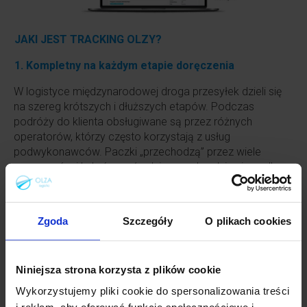
JAKI JEST TRACKING OLZY?
1. Kompletny na każdym etapie doręczenia
W logistyce międzynarodowej droga przesyłek dzieli się
na szereg krótszych i dłuższych etapów. Podczas
podróży do klienta obsługiwane są przez różnych
operatorów, którzy często korzystają z usług
podwykonawców. Paczki „przechodzą” przez wiele
magazynów i hub-ów pośredniczących, gdzie nierzadko
„czekają” na siebie, aby można było efektywnie
zarządzać przeładunkami.
Tracking Olzy
pozwala
śledzić drogę paczki na każdym etapie: od
Zgoda
Szczegóły
O plikach cookies
momentu pojawienia się jej w naszym głównym
magazynie, aż po doręczenie do do Twojego klienta
.
2. Spójny dla wszystkich kurierów
Niniejsza strona korzysta z plików cookie
Wykorzystujemy pliki cookie do spersonalizowania treści
Usługi różnych operatorów kurierskich, zróżnicowane